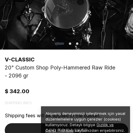
V-CLASSIC
20" Custom Shop Poly-Hammered Raw Ride
- 2096 gr
$ 342.00
SHIPPING INFO
Alışveriş deneyiminizi iyileştirmek için yasal
Shipping fees will be applied in the basket.
düzenlemelere uygun çerezler (cookies)
kullanıyoruz. Detaylı bilgiye
Gizlilik ve
ADD TO BASKET
Çerez Politikası
sayfamızdan erişebilirsiniz.