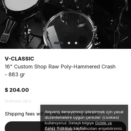
V-CLASSIC
16" Custom Shop Raw Poly-Hammered Crash
- 883 gr
$ 204.00
SHIPPING INFO
Alışveriş deneyiminizi iyileştirmek için yasal
Shipping fees will be applied in the basket.
düzenlemelere uygun çerezler (cookies)
kullanıyoruz. Detaylı bilgiye
Gizlilik ve
ADD TO BASKET
Çerez Politikası
sayfamızdan erişebilirsiniz.