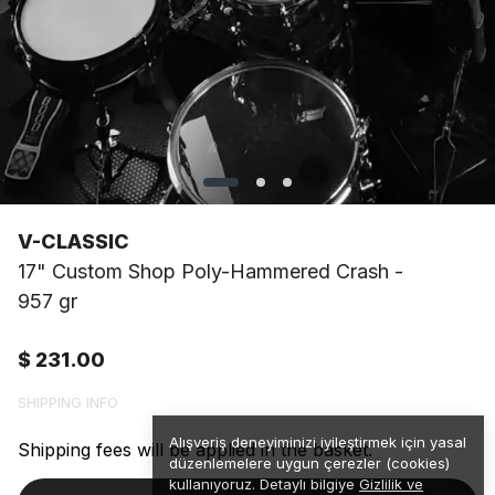
V-CLASSIC
17" Custom Shop Poly-Hammered Crash -
957 gr
$ 231.00
SHIPPING INFO
Alışveriş deneyiminizi iyileştirmek için yasal
Shipping fees will be applied in the basket.
düzenlemelere uygun çerezler (cookies)
kullanıyoruz. Detaylı bilgiye
Gizlilik ve